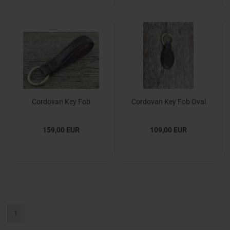
Cordovan Key Fob
Cordovan Key Fob Oval
(First Class)
159,00 EUR
109,00 EUR
Sortieren
pro
1
nach
Seite