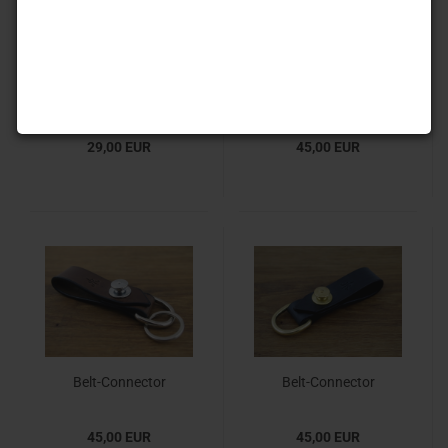
Key Fob (braided)
Belt-Connector (rivet)
29,00 EUR
45,00 EUR
Belt-Connector
Belt-Connector
(LOXX®)
(LOXX®)
45,00 EUR
45,00 EUR