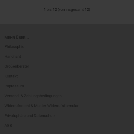
1
bis
12
(von insgesamt
12
)
MEHR ÜBER...
Philosophie
Handnaht
Größenberater
Kontakt
Impressum
Versand- & Zahlungsbedingungen
Widerrufsrecht & Muster-Widerrufsformular
Privatsphäre und Datenschutz
AGB