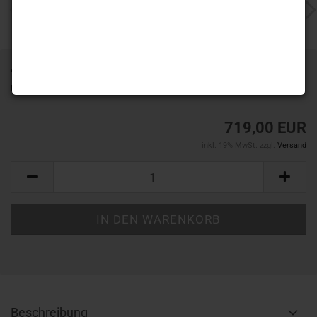
Art.Nr.:
HW-CLW20-S08-3000-07
Lieferzeit:
ca. 2 Wochen
(Ausland abweichend)
719,00 EUR
inkl. 19% MwSt. zzgl.
Versand
Beschreibung