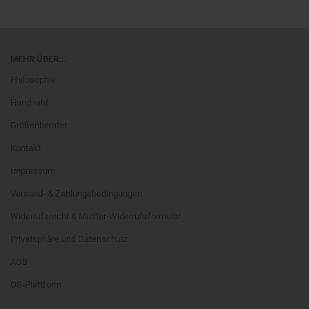
MEHR ÜBER...
Philosophie
Handnaht
Größenberater
Kontakt
Impressum
Versand- & Zahlungsbedingungen
Widerrufsrecht & Muster-Widerrufsformular
Privatsphäre und Datenschutz
AGB
OS-Plattform