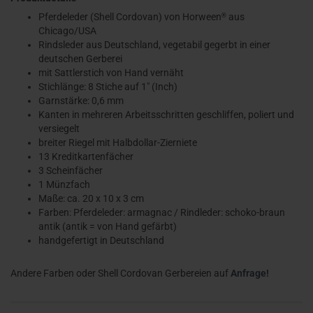
Pferdeleder (Shell Cordovan) von Horween
aus
®
Chicago/USA
Rindsleder aus Deutschland, vegetabil
gegerbt in einer
deutschen Gerberei
mit Sattlerstich von Hand vernäht
Stichlänge: 8 Stiche auf 1″ (Inch)
Garnstärke: 0,6 mm
Kanten in mehreren Arbeitsschritten geschliffen, poliert und
versiegelt
breiter Riegel mit Halbdollar-Zierniete
13 Kreditkartenfächer
3 Scheinfächer
1 Münzfach
Maße: ca. 20 x 10 x 3 cm
Farben: Pferdeleder: armagnac / Rindleder: schoko-braun
antik (antik =
von Hand gefärbt
)
handgefertigt in Deutschland
Andere Farben oder Shell Cordovan Gerbereien auf
Anfrage!